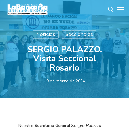
Skip
Men
to
search
main
content
Noticias
Seccionales
SERGIO PALAZZO.
Visita Seccional
Rosario
19 de marzo de 2024
Sergio Palazzo
Nuestro
Secretario General