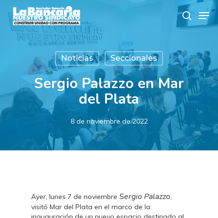
Skip
Men
to
search
main
content
Noticias
Seccionales
Sergio Palazzo en Mar
del Plata
8 de noviembre de 2022
Sergio Palazzo
Ayer, lunes 7 de noviembre
,
visitó Mar del Plata en el marco de la
inauguración de un nuevo espacio destinado al