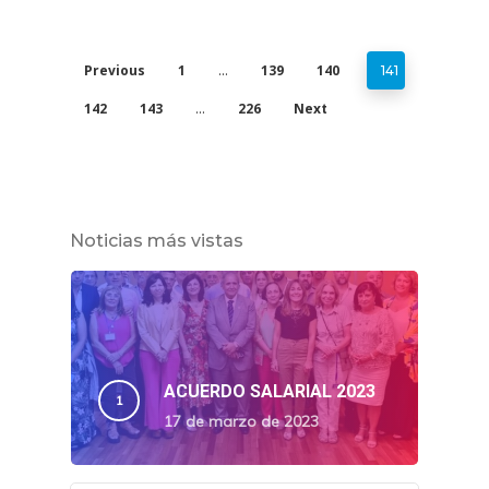
Previous
1
139
140
…
141
142
143
226
Next
…
Noticias más vistas
ACUERDO SALARIAL 2023
17 de marzo de 2023